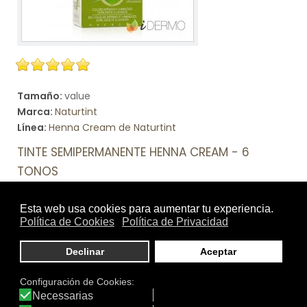
Tamaño:
value
Marca:
Naturtint
Línea:
Henna Cream de Naturtint
TINTE SEMIPERMANENTE HENNA CREAM - 6
TONOS
Tinte de henna semipermanente formulado con un 95%
de ingredientes naturales, incluyendo extractos
vegetales y aceites de semillas de origen orgánico;
todos ellos cuidadosamente seleccionados por sus
beneficios en el cabello y cuero cabelludo.
Ver producto