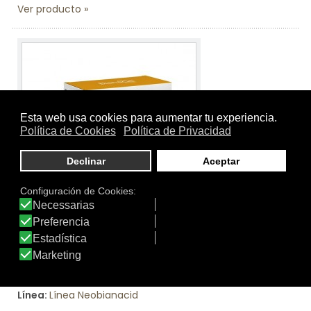
Ver producto
Tamaño:
Caja 36 sobres de granulado monodosis de
776 mg
Marca:
Neobianacid
Línea:
Línea Neobianacid