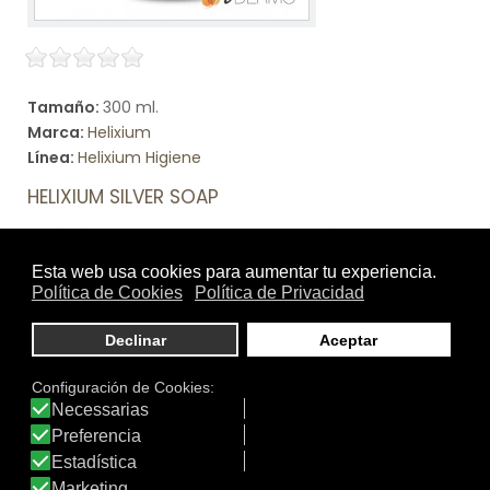
Tamaño:
300 ml.
Marca:
Helixium
Línea:
Helixium Higiene
HELIXIUM SILVER SOAP
Jabón líquido obtenido por saponificación de aceite de
oliva orgánico, girasol orgánico y aceite de coco
orgánico.
Ver producto
DATOS IDERMO