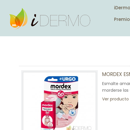
iDerm
Premio
MORDEX ES
Esmalte amar
morderse las 
Ver producto