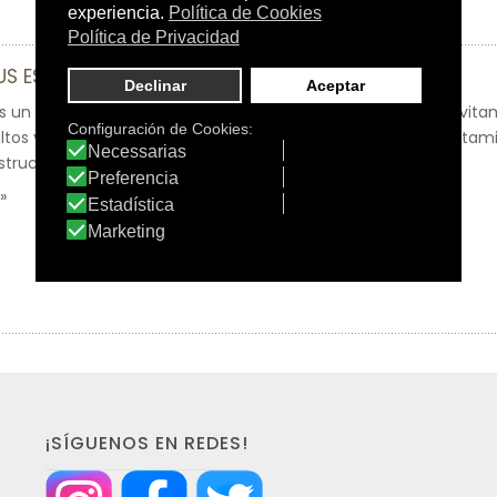
US ESMALTE EXTRA AMARGO
s un esmalte invisible, muy amargo, que además contiene vita
ltos y niños (a partir de 12 años) se muerdan las uñas y la vitam
structura de la uña.
¡SÍGUENOS EN REDES!