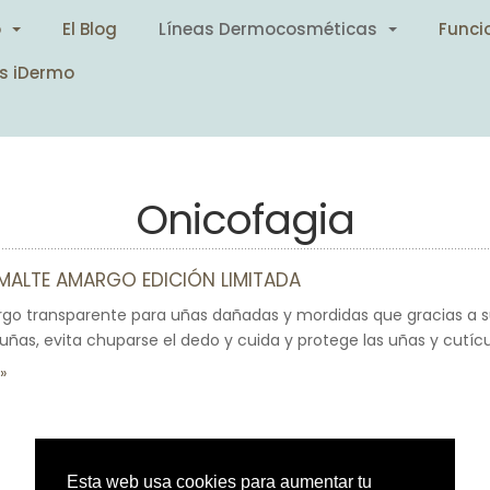
o
El Blog
Líneas Dermocosméticas
Funci
s iDermo
Onicofagia
MALTE AMARGO EDICIÓN LIMITADA
go transparente para uñas dañadas y mordidas que gracias a s
uñas, evita chuparse el dedo y cuida y protege las uñas y cutícul