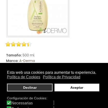
Tamaño:
500 ml.
Marca:
A-Derma
Línea:
A-Derma - Los Indispensables
GEL DE DUCHA SOBREGRASO
Syndet líquido para la higiene diaria de las pieles secas
de toda la familia.
Ver producto