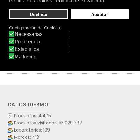
como llave para entrar a través de las mucosas en el
cuerpo humano
Duración más de 100 lavados
Conforme con la norma: “ISO 18184 Rendimiento antiviral
- Determinación de antivirales en productos textiles”.
ID Producto: Si Bac-Pure 101-TF
Ver producto
DATOS IDERMO
Productos: 4.475
Productos visitados: 55.929.787
Laboratorios: 109
Marcas: 413