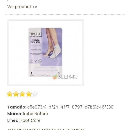
Ver producto
Tamaño:
c5e97341-bf24-4ff7-8797-e7b61c46f330
Marca:
Iroha Nature
Línea:
Foot Care