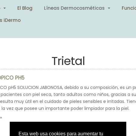
o
El Blog
Líneas Dermocosméticas
Funci
s iDermo
Trietal
ÓPICO PH5
ICO pH5 SOLUCION JABONOSA, debido a su composición, es un 
acientes con piel seca, tanto adultos como niños, gracias a s
esulta muy útil en el cuidado de pieles sensibles e irritadas. Ti
 la vez que posee un importante poder limpiador para la piel.