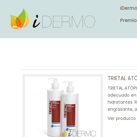
iDerm
Premio
TRIETAL AT
TRIETAL ATÓP
adecuado en p
hidratantes. R
engrasante, a
Ver producto