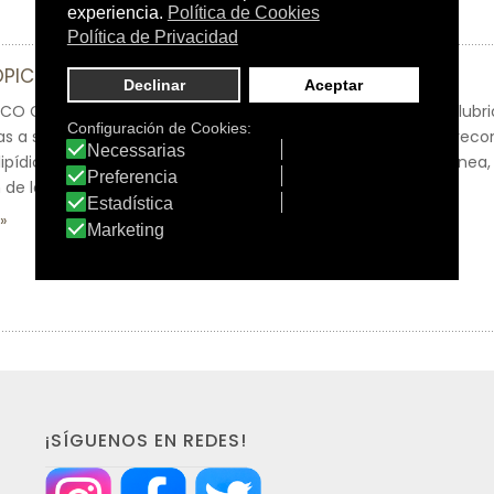
TÓPICO CREMA
CO CREMA incorpora sustancias de alto poder hidratante y lubri
cas a su natural superficie suave. Su formulación permite la rec
lipídica protectora que facilita la hidratación de la capa córnea
e la piel.
¡SÍGUENOS EN REDES!