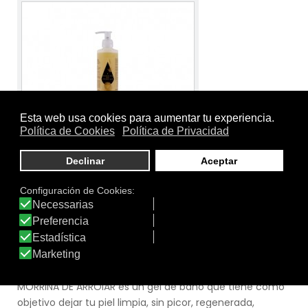
Tamaño:
250 ml.
Marca:
Herbolario Bio
Línea:
Herbolario Bio Corporal
MORRIÑA DE ARROIAR GEL DE BAÑO
MORRIÑA DE ARROIAR es un gel de baño que tiene como
objetivo dejar tu piel limpia, sin picor, regenerada,