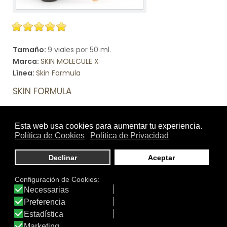
Tamaño:
9 viales por 50 ml.
Marca:
SKIN MOLECULE X
Línea:
Skin Formula
SKIN FORMULA
SKIN MOLECULE X es una fórmula bebible con un sabor
exquisito a naranja que actúa desde el interior para lucir
una piel más luminosa y firme y un cabello más fuerte.
Ver producto
DATOS IDERMO