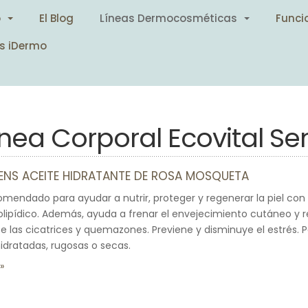
o
El Blog
Líneas Dermocosméticas
Funci
s iDermo
ínea Corporal Ecovital Se
ENS ACEITE HIDRATANTE DE ROSA MOSQUETA
mendado para ayudar a nutrir, proteger y regenerar la piel con 
rolipídico. Además, ayuda a frenar el envejecimiento cutáneo y re
 las cicatrices y quemazones. Previene y disminuye el estrés. Pa
hidratadas, rugosas o secas.