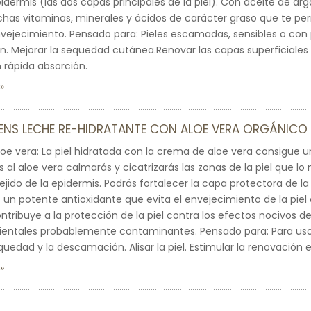
idermis (las dos capas principales de la piel). Con aceite de arg
as vitaminas, minerales y ácidos de carácter graso que te permi
nvejecimiento. Pensado para: Pieles escamadas, sensibles o con 
. Mejorar la sequedad cutánea.Renovar las capas superficiales de l
n rápida absorción.
SENS LECHE RE-HIDRATANTE CON ALOE VERA ORGÁNICO
e vera: La piel hidratada con la crema de aloe vera consigue u
 al aloe vera calmarás y cicatrizarás las zonas de la piel que lo
ejido de la epidermis. Podrás fortalecer la capa protectora de la 
s un potente antioxidante que evita el envejecimiento de la piel
ntribuye a la protección de la piel contra los efectos nocivos de
ntales probablemente contaminantes. Pensado para: Para uso di
equedad y la descamación. Alisar la piel. Estimular la renovación 