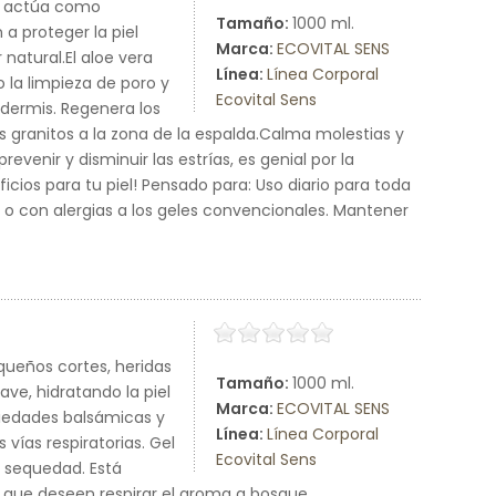
na actúa como
Tamaño:
1000 ml.
a proteger la piel
Marca:
ECOVITAL SENS
natural.El aloe vera
Línea:
Línea Corporal
 la limpieza de poro y
Ecovital Sens
 dermis. Regenera los
os granitos a la zona de la espalda.Calma molestias y
evenir y disminuir las estrías, es genial por la
icios para tu piel! Pensado para: Uso diario para toda
adas o con alergias a los geles convencionales. Mantener
queños cortes, heridas
Tamaño:
1000 ml.
ave, hidratando la piel
Marca:
ECOVITAL SENS
piedades balsámicas y
Línea:
Línea Corporal
 vías respiratorias. Gel
Ecovital Sens
 sequedad. Está
as que deseen respirar el aroma a bosque.