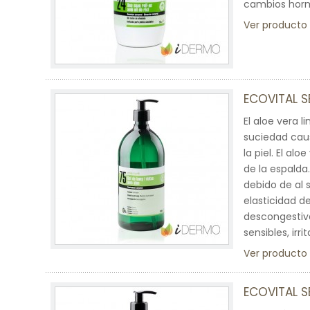
cambios hormon
Ver producto
ECOVITAL 
El aloe vera l
suciedad caus
la piel. El a
de la espalda
debido de al s
elasticidad d
descongestiva
sensibles, ir
Ver producto
ECOVITAL S