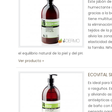
Este jabón d
humectante na
gracias a la 
tiene multitu
la eliminació
tejidos de la
alivia las zon
elasticidad d
la familia. Ni
el equilibrio natural de la piel y del pH.
Ver producto
ECOVITAL S
Es ideal para
o rasguños. E
y aliviando a
antisépticas q
de baño con 
pensado para: