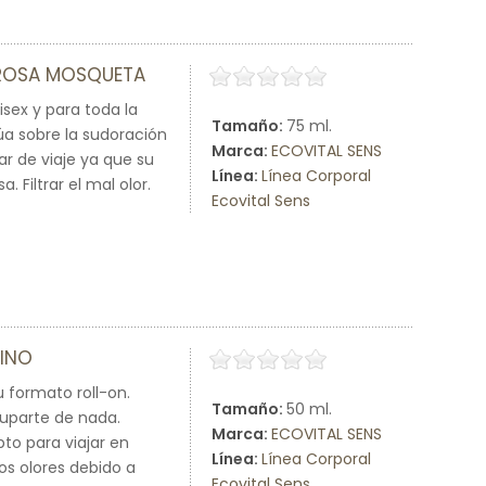
 ROSA MOSQUETA
isex y para toda la
Tamaño:
75 ml.
a sobre la sudoración
Marca:
ECOVITAL SENS
var de viaje ya que su
Línea:
Línea Corporal
 Filtrar el mal olor.
Ecovital Sens
CINO
u formato roll-on.
Tamaño:
50 ml.
cuparte de nada.
Marca:
ECOVITAL SENS
pto para viajar en
Línea:
Línea Corporal
os olores debido a
Ecovital Sens