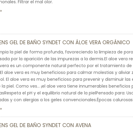
ales. Filtrar el mal olor.
SENS GEL DE BAÑO SYNDET CON ÁLOE VERA ORGÁNICO
impia la piel de forma profunda, favoreciendo la limpieza de poro
ada por la aparición de las impurezas a la dermis.El aloe vera re
loe vera es un componente natural perfecto por el tratamiento de 
.El aloe vera es muy beneficioso para calmar molestias y alivi
ol. El aloe vera es muy beneficioso para prevenir y disminuir las e
e la piel. Como ves… ¡el aloe vera tiene innumerables beneficios
sRespeta el pH y el equilibrio natural de la pielPensado para: Us
ritadas y con alergias a los geles convencionales.Épocas caluros
ENS GEL DE BAÑO SYNDET CON AVENA