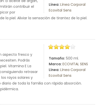
án: El aceite de argán,
Línea:
Línea Corporal
tirán contribuir el
Ecovital Sens
picor por
a piel. Aliviar la sensación de tirantez de la piel.
n aspecto fresco y
Tamaño:
500 ml.
 necesiten. Podrás
Marca:
ECOVITAL SENS
piel. Vitamina E La
Línea:
Línea Corporal
 consiguiendo retrasar
Ecovital Sens
 los rayos solares y
ario de toda la familia con rápida absorción.
epidérmica.