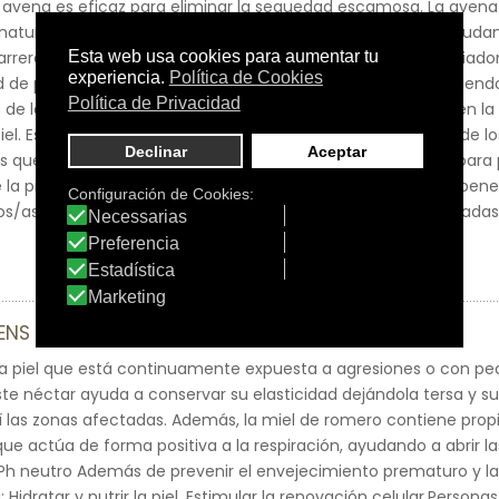
e avena es eficaz para eliminar la sequedad escamosa. La ave
tural. La avena alivia el picor.Las proteínas de la avena ayudan 
barrera natural que crea. Los detergentes actúan como limpiador 
d de propiedades: Limpia la piel de forma profunda, favoreciendo
n de la suciedad causada por la aparición de las impurezas en la
 piel. Es un componente natural perfecto por el tratamiento de l
as quemadas debido al sol. El aloe vera es muy beneficioso para pr
e la piel.Cómo puedes ver…¡el aloe vera tiene innumerables benef
ños/as a partir de 1 año. Pieles sensibles, irritadas, secas, delic
ENS GEL DE BAÑO SYNDET CON MIEL DE ROMERO
 la piel que está continuamente expuesta a agresiones o con pe
ste néctar ayuda a conservar su elasticidad dejándola tersa y su
sí las zonas afectadas. Además, la miel de romero contiene pro
ue actúa de forma positiva a la respiración, ayudando a abrir las
Ph neutro Además de prevenir el envejecimiento prematuro y la
 Hidratar y nutrir la piel. Estimular la renovación celular.Person