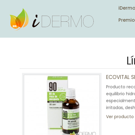
iDerm
Premio
L
ECOVITAL S
Producto reco
equilibrio hid
especialmente
irritadas, des
Ver producto