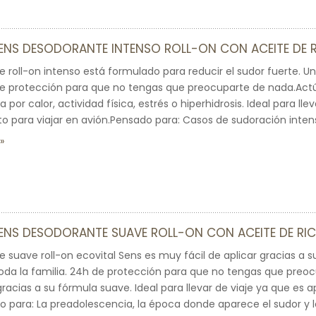
SENS DESODORANTE INTENSO ROLL-ON CON ACEITE DE
e roll-on intenso está formulado para reducir el sudor fuerte. Un
de protección para que no tengas que preocuparte de nada.Actú
a por calor, actividad física, estrés o hiperhidrosis. Ideal para lle
o para viajar en avión.Pensado para: Casos de sudoración intensa.
ENS DESODORANTE SUAVE ROLL-ON CON ACEITE DE RI
e suave roll-on ecovital Sens es muy fácil de aplicar gracias a s
toda la familia. 24h de protección para que no tengas que preo
racias a su fórmula suave. Ideal para llevar de viaje ya que es a
o para: La preadolescencia, la época donde aparece el sudor y l