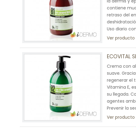
la dermis y ep
contiene much
retraso del e
deshidratación
Uso diario co
Ver producto
ECOVITAL 
Crema con alo
suave. Gracias
regenerar el t
Vitamina E, e
su llegada. Co
agentes ambie
Prevenir la s
Ver producto