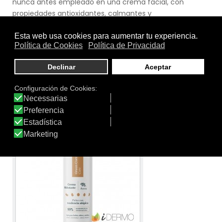
nunca antes empleado en una crema facial, con
propiedades antioxidantes, calmantes y
cicatrizantesContiene un 98% de ingredientes de origen
natural y es apta para la hidratación diaria de toda la
familia.Tiene una textura ligera de fácil absorción. No
comedogénica.*Testada dermatológicamente,
pediátricamente en pieles sensibles y con tendencia
atópica
Ver producto