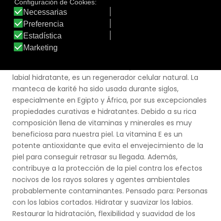
Línea:
Línea Labial Ecovital Sens
ECOVITAL SENS STICK LABIAL CON MANTECA DE
KARITÉ Y VITAMINA E
Labios protegidos e hidratados con manteca de karité y
vitamina E. La manteca de karité, presente en nuestro
labial hidratante, es un regenerador celular natural. La
manteca de karité ha sido usada durante siglos,
especialmente en Egipto y África, por sus excepcionales
propiedades curativas e hidratantes. Debido a su rica
composición llena de vitaminas y minerales es muy
beneficiosa para nuestra piel. La vitamina E es un
potente antioxidante que evita el envejecimiento de la
piel para conseguir retrasar su llegada. Además,
contribuye a la protección de la piel contra los efectos
nocivos de los rayos solares y agentes ambientales
probablemente contaminantes. Pensado para: Personas
con los labios cortados. Hidratar y suavizar los labios.
Restaurar la hidratación, flexibilidad y suavidad de los