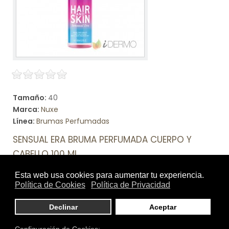
Tamaño:
40
Marca:
Nuxe
Línea:
Brumas Perfumadas
SENSUAL ERA BRUMA PERFUMADA CUERPO Y
CABELLO 100 ML
Hair & Skin Sensual Era Bruma Perfumada Cuerpo Y
Cabello
Ver producto