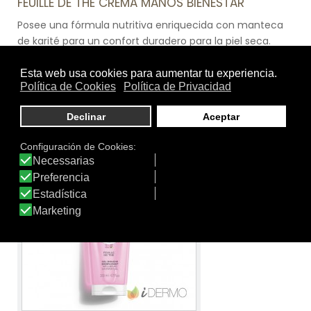
FEUILLE DE THÉ CREMA MANOS BIENESTAR
Posee una fórmula nutritiva enriquecida con manteca
de karité para un confort duradero para la piel seca.
Protege la piel para unas manos nutridas, unas uñas
protegidas y cutículas suavizadas. Un tratamiento
completo que nutre, protege y embellece las manos
cada día.
Ver producto