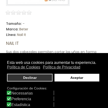
Tamaño:
-
Marca:
Beter
Línea:
Nail It
NAIL IT
Sus dos cabezales permiten cortar las uñas en forma
recta o curva con la máxima precisión y comodidad.
Pueden combinarse ambos tipos de corte para definir el
área superior de las uñas y los laterales.
Ver producto
DATOS IDERMO