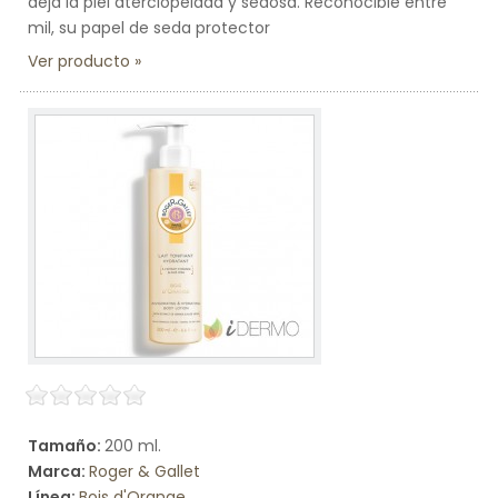
deja la piel aterciopelada y sedosa. Reconocible entre
mil, su papel de seda protector
Ver producto
Tamaño:
200 ml.
Marca:
Roger & Gallet
Línea:
Bois d'Orange