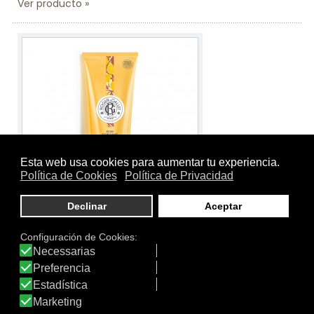
Ver producto
Tamaño:
200 ml.
Marca:
Roger & Gallet
Línea:
Bois d'Orange
BOIS D'ORANGE GEL DE DUCHA BIENESTAR