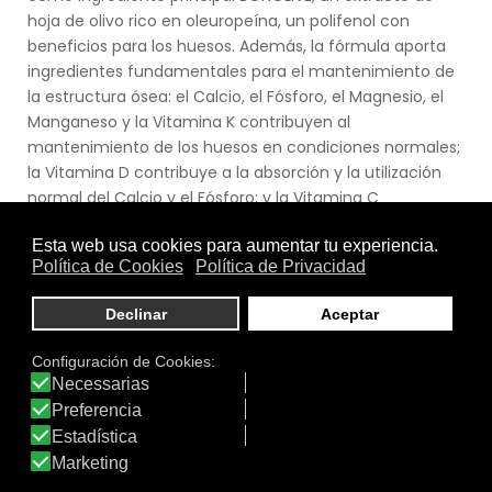
hoja de olivo rico en oleuropeína, un polifenol con
beneficios para los huesos. Además, la fórmula aporta
ingredientes fundamentales para el mantenimiento de
la estructura ósea: el Calcio, el Fósforo, el Magnesio, el
Manganeso y la Vitamina K contribuyen al
mantenimiento de los huesos en condiciones normales;
la Vitamina D contribuye a la absorción y la utilización
normal del Calcio y el Fósforo; y la Vitamina C
contribuye a la formación normal de colágeno para el
funcionamiento normal de los huesos.Bonflex Density se
completa con Vitamina B5 para ayudar a disminuir el
cansancio y la fatiga, e Inulina.Este producto ha sido
elaborado bajo rigurosos estándares farmacéuticos
GMP, con ingredientes de la más alta calidad.
Ver producto