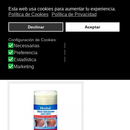
FLEXITAL DUREZAS Y CALLOSIDADES
Consigue ablandar las durezas y callosidades de los pies,
para aplicar en callos y durezas. Resultados visibles en 7
días. Humectante que ofrece hidratación sostenida
para reblandecer durezas y callosidades. Sistema único
de penetración multicapa para conseguir una
exfoliación suave en los diferentes estratos de la piel,
gracias a que cada uno de sus ingredientes tiene
diferente peso molecular.
Ver producto