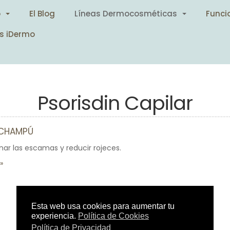
o
El Blog
Líneas Dermocosméticas
Funci
s iDermo
Psorisdin Capilar
 CHAMPÚ
nar las escamas y reducir rojeces.