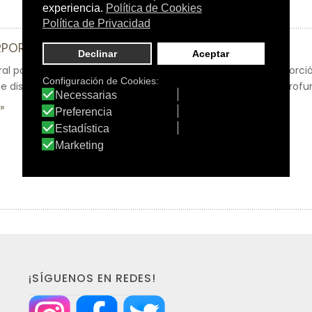
PORAL TRATAMIENTO COSMÉTICO ESTRÍAS
l para estrías, sedosa y suave, de fácil aplicación y de absorci
 diseñada para elasticizar, tonificar y reafirmar la piel en profu
¡SÍGUENOS EN REDES!