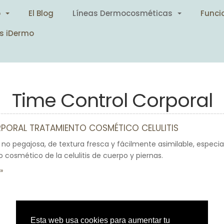
o
El Blog
Líneas Dermocosméticas
Funci
s iDermo
Time Control Corporal
PORAL TRATAMIENTO COSMÉTICO CELULITIS
 no pegajosa, de textura fresca y fácilmente asimilable, espec
o cosmético de la celulitis de cuerpo y piernas.