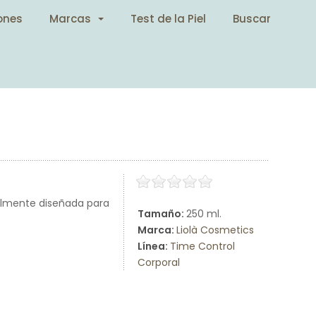
ones
Marcas
Test de la Piel
Buscar
ialmente diseñada para
Tamaño:
250 ml.
Marca:
Liolà Cosmetics
Línea:
Time Control
Corporal