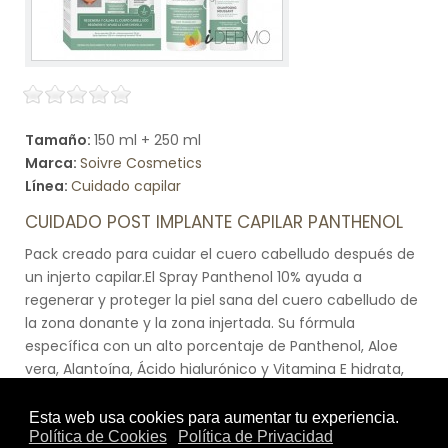
Tamaño:
150 ml + 250 ml
Marca:
Soivre Cosmetics
Línea:
Cuidado capilar
CUIDADO POST IMPLANTE CAPILAR PANTHENOL
Pack creado para cuidar el cuero cabelludo después de
un injerto capilar.El Spray Panthenol 10% ayuda a
regenerar y proteger la piel sana del cuero cabelludo de
la zona donante y la zona injertada. Su fórmula
específica con un alto porcentaje de Panthenol, Aloe
vera, Alantoína, Ácido hialurónico y Vitamina E hidrata,
alivia el picor, reduce la sequedad y repara la zona. Su
cómoda aplicación en Spray evita tocar y masajear la
zona especialmente delicada y se absorbe con facilidad