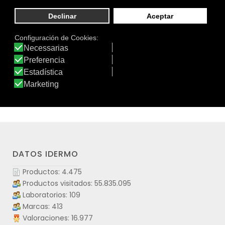
gracias a su textura ligera y ultrasuave.El Champú
espumoso Panthenol está indicado para limpiar y cuidar
el cuero cabelludo sensible y sano tras un transplante
capilar. Fórmula ultraligera y delicada a base de
Panthenol, Aloe vera, Alantoína, Ácido hialurónico y
Vitamina E, con pH neutro y sin sulfatos, para una
higiene suave y sin necesidad de frotar.
Ver producto
DATOS IDERMO
Productos: 4.475
Productos visitados: 55.835.095
Laboratorios: 109
Marcas: 413
Valoraciones: 16.977