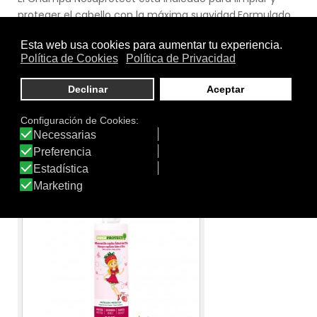
proteger el cabello con la máxima suavidad.Formulado
con la exclusiva combinación de Vinagre de Quassia y
Dimeticona, asegura protección y cuidado total para el
cabello.Producto seguro e ideal para el uso diario y de
forma continuada.Nosaprotect ha conseguido un
irresistible aromas a melocotón que disimula por
completo su olor característico pero mantiene intactas
sus propiedades.
Ver producto