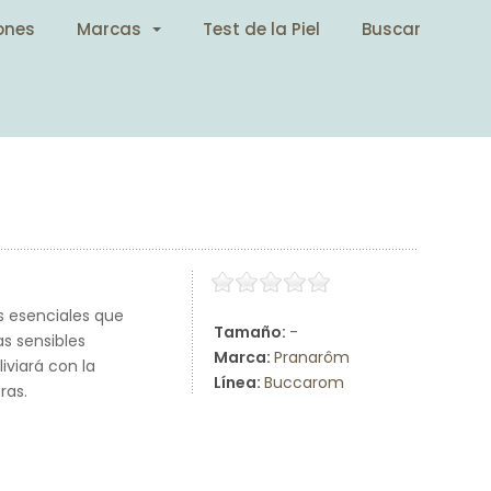
ones
Marcas
Test de la Piel
Buscar
s esenciales que
Tamaño:
-
s sensibles
Marca:
Pranarôm
iviará con la
Línea:
Buccarom
ras.