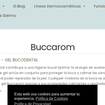
o
El Blog
Líneas Dermocosméticas
Funci
s iDermo
Buccarom
- GEL BUCODENTAL
al contribuye a una higiene bucal óptima: la sinergia de aceite
gel actúa en conjunto para proteger la boca y calmar las zona
el poder reparador de la piel. Cualquier molestia de la boca se al
l gel Buccarom gracias a sus propiedades calmantes y reparado