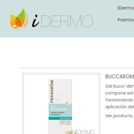
iDerm
Premio
BUCCAROM 
Gel buco-dent
compone este 
favoreciendo 
aplicación de
Ver producto