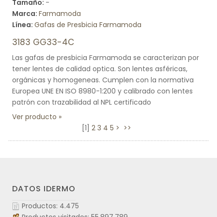
Tamaño:
-
Marca:
Farmamoda
Línea:
Gafas de Presbicia Farmamoda
3183 GG33-4C
Las gafas de presbicia Farmamoda se caracterizan por
tener lentes de calidad optica. Son lentes asféricas,
orgánicas y homogeneas. Cumplen con la normativa
Europea UNE EN ISO 8980-1:200 y calibrado con lentes
patrón con trazabilidad al NPL certificado
Ver producto
[
1
]
2
3
4
5
>
>>
DATOS IDERMO
Productos: 4.475