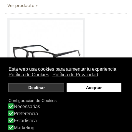
Ver producto
Tamaño:
-
Marca:
Farmamoda
Línea:
Gafas de Presbicia Farmamoda
3168 HD262