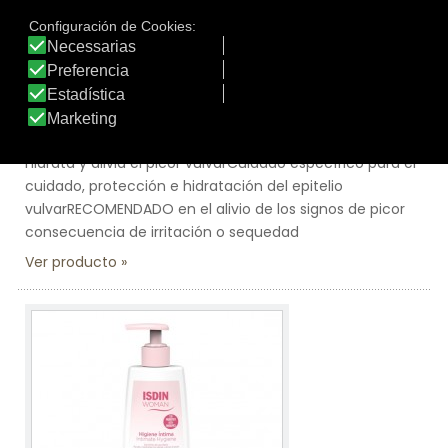
Tamaño:
30 gr.
Marca:
Isdin
Línea:
Isdin Woman
WOMAN ISDIN HIDRATANTE VULVAR
Hidrata y alivia el picor vulvarCuidado específico para el
cuidado, protección e hidratación del epitelio
vulvarRECOMENDADO en el alivio de los signos de picor
consecuencia de irritación o sequedad
Ver producto