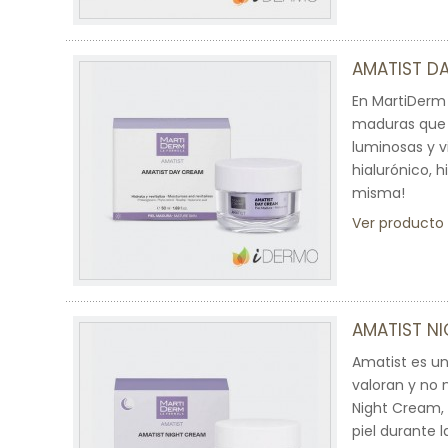
AMATIST D
En MartiDerm
maduras que s
luminosas y v
hialurónico, 
misma!
Ver producto
AMATIST N
Amatist es u
valoran y no 
Night Cream, 
piel durante 