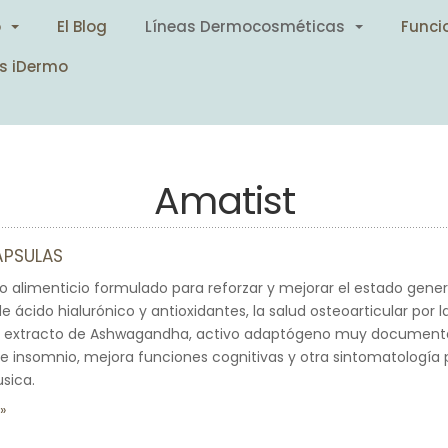
o
El Blog
Líneas Dermocosméticas
Funci
s iDermo
Amatist
ÁPSULAS
limenticio formulado para reforzar y mejorar el estado general 
e ácido hialurónico y antioxidantes, la salud osteoarticular por 
on extracto de Ashwagandha, activo adaptógeno muy documenta
a e insomnio, mejora funciones cognitivas y otra sintomatología
sica.