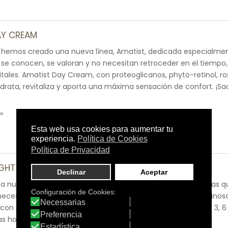
AY CREAM
 hemos creado una nueva línea, Amatist, dedicada especialment
e conocen, se valoran y no necesitan retroceder en el tiempo, 
itales. Amatist Day Cream, con proteoglicanos, phyto-retinol, 
hidrata, revitaliza y aporta una máxima sensación de confort. ¡Sac
IGHT CREAM
na nueva gama dedicada especialmente a las pieles maduras q
necesitan retroceder en el tiempo, sino sentirse y verse luminosa
con proteoglicanos, phyto-retinol, rosa mosqueta y omega 3, 6 y 
las horas de descanso. ¡Saca lo mejor de ti misma!