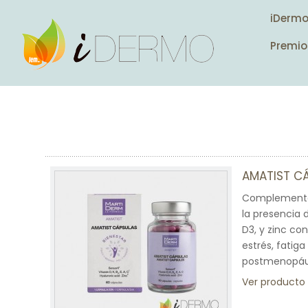
iDerm
Premio
AMATIST C
Complemento a
la presencia d
D3, y zinc c
estrés, fatig
postmenopáu
Ver producto