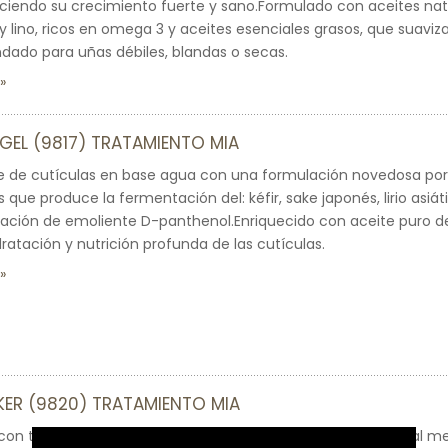
ciendo su crecimiento fuerte y sano.Formulado con aceites nat
 y lino, ricos en omega 3 y aceites esenciales grasos, que suaviza
ado para uñas débiles, blandas o secas.
GEL (9817) TRATAMIENTO MIA
e de cutículas en base agua con una formulación novedosa por
 que produce la fermentación del: kéfir, sake japonés, lirio asiát
ración de emoliente D-panthenol.Enriquecido con aceite puro d
dratación y nutrición profunda de las cutículas.
ER (9820) TRATAMIENTO MIA
con tecnología bifásica, que combina dos elementos, que al me