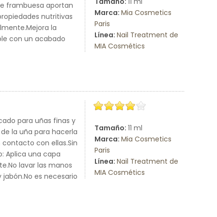
Tamaño:
11 ml
s de frambuesa aportan
Marca:
Mia Cosmetics
propiedades nutritivas
Paris
lmente.Mejora la
Línea:
Nail Treatment de
able con un acabado
MIA Cosmétics
ado para uñas finas y
Tamaño:
11 ml
 de la uña para hacerla
Marca:
Mia Cosmetics
contacto con ellas.Sin
Paris
o: Aplica una capa
Línea:
Nail Treatment de
nte.No lavar las manos
MIA Cosmétics
y jabón.No es necesario