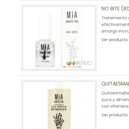
NO BITE (8
Tratamiento 
efectivament
amargo inocuo
Ver producto
QUITAESMAL
Quitaesmaltes
yuca y almend
con Vitamina 
Ver producto