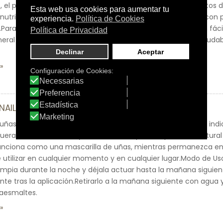
s, el poder del agua y aceite, junto a los refrescantes extracto
 nutrición a la uña.Contiene aceite de semillas de algodón, con 
s.Para uñas muy secas y dañadas que se quiebran o capean fáci
neral de la uña y ayuda a conseguir un tono de uña más salud
 NAIL MASK (0124) TRATAMIENTO MIA
 uñas. Tratamiento para uñas en base agua, especialmente indic
ueratina de lana, sella y refuerza las capas de queratina natural
unciona como una mascarilla de uñas, mientras permanezca en 
e utilizar en cualquier momento y en cualquier lugar.Modo de Us
 limpia durante la noche y déjala actuar hasta la mañana siguie
e tras la aplicación.Retirarlo a la mañana siguiente con agua 
taesmaltes.