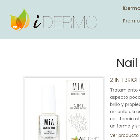
iDerm
Premio
Nai
2 IN 1 BRI
Tratamiento 
aspecto poco 
brillo y propi
amarillo así 
resistencia a
uniforme y sin
Ver producto