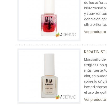
de las esfera
hidratación y
y suavizante
condición ge
ultra brillante.
Ver producto
KERATINIST
Mascarilla de
frágiles.Con q
más fuerte.F
olor, se pued
sobre la uña
inmediatament
el uso de qui
Ver producto