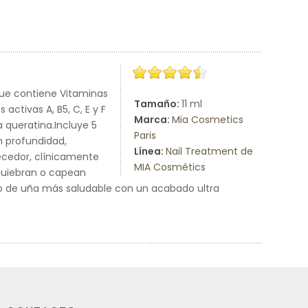
ue contiene Vitaminas
Tamaño:
11 ml
activas A, B5, C, E y F
Marca:
Mia Cosmetics
 queratina.Incluye 5
Paris
n profundidad,
Línea:
Nail Treatment de
recedor, clínicamente
MIA Cosmétics
 quiebran o capean
no de uña más saludable con un acabado ultra