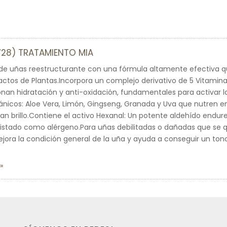
6728) TRATAMIENTO MIA
de uñas reestructurante con una fórmula altamente efectiva q
actos de Plantas.Incorpora un complejo derivativo de 5 Vitaminas 
nan hidratación y anti-oxidación, fundamentales para activar la
ánicos: Aloe Vera, Limón, Gingseng, Granada y Uva que nutren e
 dan brillo.Contiene el activo Hexanal: Un potente aldehído endu
listado como alérgeno.Para uñas debilitadas o dañadas que se
jora la condición general de la uña y ayuda a conseguir un to