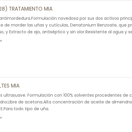
128) TRATAMIENTO MIA
antimordedura.Formulación novedosa por sus dos activos princi
e de morder las uñas y cutículas, Denatonium Benzoate, que p
, y Extracto de ajo, antiséptico y sin olor.Resistente al agua y 
TES MIA
 ultrasuave. Formulación con 100% solventes procedentes de cu
ra.Libre de acetona.Alta concentración de aceite de almendras
E.Para todo tipo de uña.