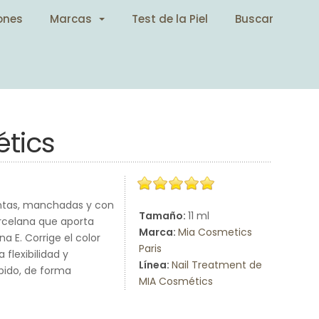
ones
Marcas
Test de la Piel
Buscar
tics
entas, manchadas y con
Tamaño:
11 ml
orcelana que aporta
Marca:
Mia Cosmetics
a E. Corrige el color
Paris
flexibilidad y
Línea:
Nail Treatment de
ápido, de forma
MIA Cosmétics