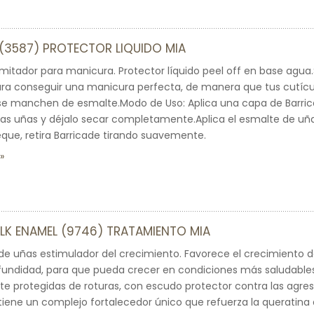
(3587) PROTECTOR LIQUIDO MIA
imitador para manicura. Protector líquido peel off en base agua.
ra conseguir una manicura perfecta, de manera que tus cutícul
 se manchen de esmalte.Modo de Uso: Aplica una capa de Barrica
las uñas y déjalo secar completamente.Aplica el esmalte de uñ
que, retira Barricade tirando suavemente.
LK ENAMEL (9746) TRATAMIENTO MIA
e uñas estimulador del crecimiento. Favorece el crecimiento d
ofundidad, para que pueda crecer en condiciones más saludable
e protegidas de roturas, con escudo protector contra las agre
iene un complejo fortalecedor único que refuerza la queratina d