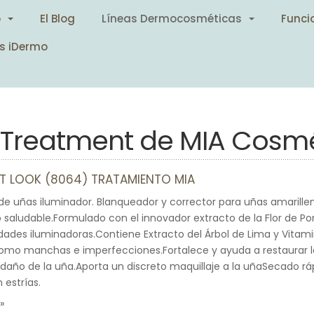
o
El Blog
Líneas Dermocosméticas
Funci
s iDermo
l Treatment de MIA Cosmé
GHT LOOK (8064) TRATAMIENTO MIA
de uñas iluminador. Blanqueador y corrector para uñas amarill
saludable.Formulado con el innovador extracto de la Flor de P
edades iluminadoras.Contiene Extracto del Árbol de Lima y Vitamin
como manchas e imperfecciones.Fortalece y ayuda a restaurar la 
l daño de la uña.Aporta un discreto maquillaje a la uñaSecado r
 estrías.