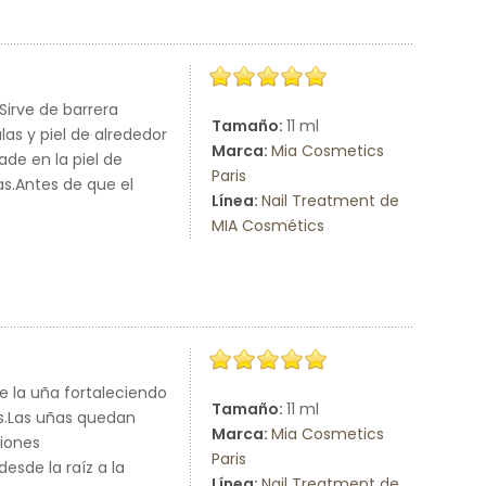
Sirve de barrera
Tamaño:
11 ml
as y piel de alrededor
Marca:
Mia Cosmetics
de en la piel de
Paris
as.Antes de que el
Línea:
Nail Treatment de
MIA Cosmétics
e la uña fortaleciendo
Tamaño:
11 ml
s.Las uñas quedan
Marca:
Mia Cosmetics
siones
Paris
esde la raíz a la
Línea:
Nail Treatment de