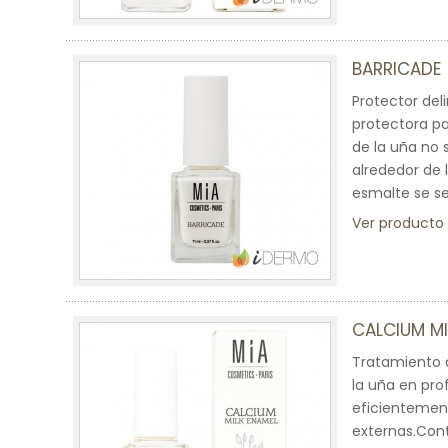
BARRICADE 
Protector del
protectora pa
de la uña no
alrededor de 
esmalte se se
Ver producto
CALCIUM MI
Tratamiento d
la uña en pr
eficientement
externas.Cont