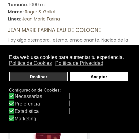
Tamaño:
1000 ml.
Marca:
Roger & Gallet
Línea:
Jean Marie Farina
JEAN MARIE FARINA EAU DE COLOGNE
Hay algo atemporal, eterno, emocionante. Nacido de la
fórmula original del Eau de Cologne creada en 1806 por
Jean Marie Farina, El Eau de Cologne Jean Marie Farina,
ofrece un reencuentro consigo mismo. una vuelta a los
orígenes a lo esencial, como si el Agua de Colonia Jean
Marie Farina guardara un secreto. Un frescor espléndido
que hace que las ventanas de abran hasta que se
pierdan con el horizonte. Un equilibrio olfativo perfecto,
rico en esencias preciosas destiladas para una exquisita
sensación de frescor.
Ver producto