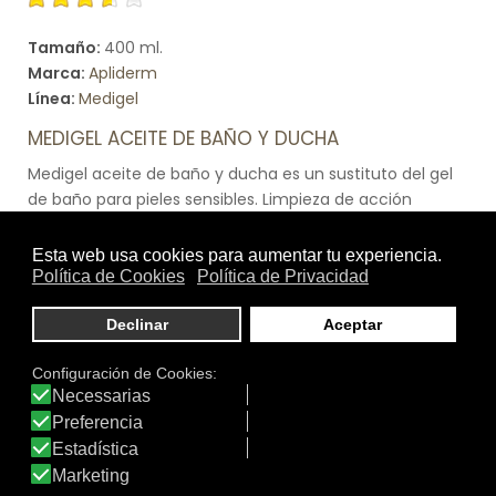
Tamaño:
400 ml.
Marca:
Apliderm
Línea:
Medigel
MEDIGEL ACEITE DE BAÑO Y DUCHA
Medigel aceite de baño y ducha es un sustituto del gel
de baño para pieles sensibles. Limpieza de acción
emoliente formulado con lípidos naturales: Aceite de
Oliva y de Aguacate. No hace espuma. Sin parabenos.
Ver producto
DATOS IDERMO
Productos: 4.475
Productos visitados: 55.869.244