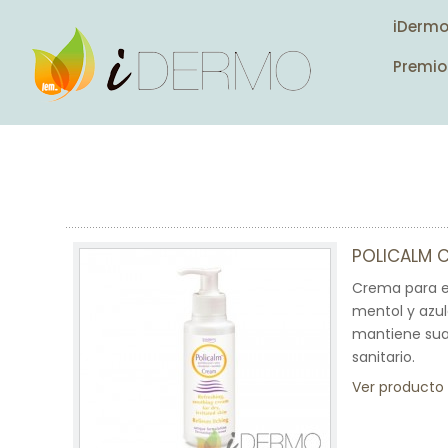
iDerm
Premio
POLICALM 
Crema para el
mentol y azul
mantiene suav
sanitario.
Ver producto