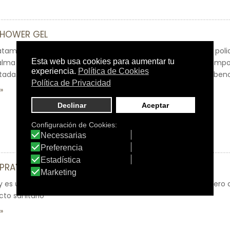
SHOWER GEL
ratamiento del prurito de cualquier etiología. Su fórmula con pol
calma el picor de manera inmediata y duradera, al mismo tiemp
tada. Se absorbe con rapidez sin dejar residuo. Libre de parabeno
SPRAY
y es un producto indicado en el tratamiento del picor en cuero 
cto sanitario