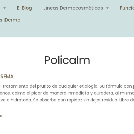
o
El Blog
Líneas Dermocosméticas
Funci
s iDermo
Policalm
CREMA
 tratamiento del prurito de cualquier etiología. Su fórmula con 
enos, calma el picor de manera inmediata y duradera, al mism
e e hidratada. Se absorbe con rapidez sin dejar residuo. Libre 