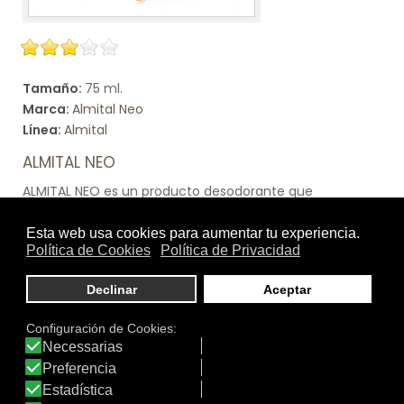
Tamaño:
75 ml.
Marca:
Almital Neo
Línea:
Almital
ALMITAL NEO
ALMITAL NEO es un producto desodorante que
proporciona un alivio sintomático, tanto de la
sudoración excesiva, como del mal olor corporal debido
a dicha sudoración.
Ver producto
DATOS IDERMO