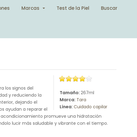
ones
Marcas
Test de la Piel
Buscar
a los signos del
Tamaño:
267ml
dad y reduciendo la
Marca:
Tara
nterior, dejando el
Línea:
Cuidado capilar
os ayudan a reparar el
 de acondicionamiento promueve una hidratación
ndolo lucir más saludable y vibrante con el tiempo.