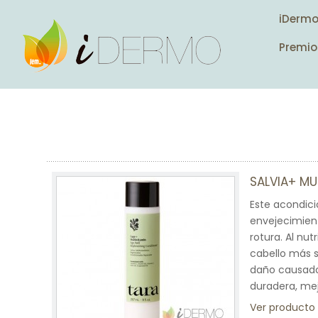
iDerm
Premio
SALVIA+ M
Este acondici
envejecimient
rotura. Al nut
cabello más s
daño causado 
duradera, mej
Ver producto