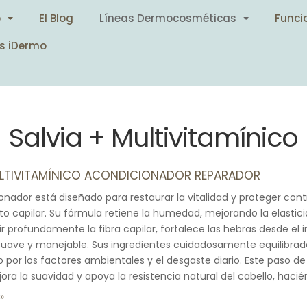
o
El Blog
Líneas Dermocosméticas
Funci
s iDermo
Salvia + Multivitamínico
ULTIVITAMÍNICO ACONDICIONADOR REPARADOR
onador está diseñado para restaurar la vitalidad y proteger contr
o capilar. Su fórmula retiene la humedad, mejorando la elastici
rir profundamente la fibra capilar, fortalece las hebras desde el i
uave y manejable. Sus ingredientes cuidadosamente equilibrad
por los factores ambientales y el desgaste diario. Este paso
ora la suavidad y apoya la resistencia natural del cabello, hacié