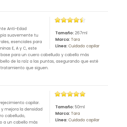
nte Anti-Edad
Tamaño:
267ml
impia suavemente tu
Marca:
Tara
rales, esenciales para
Línea:
Cuidado capilar
inas E, A y C, este
 base para un cuero cabelludo y cabello más
bello de la raíz a las puntas, asegurando que esté
 tratamiento que siguen.
ejecimiento capilar.
Tamaño:
50ml
l y mejora la densidad
Marca:
Tara
ro cabelludo,
Línea:
Cuidado capilar
do a un cabello más