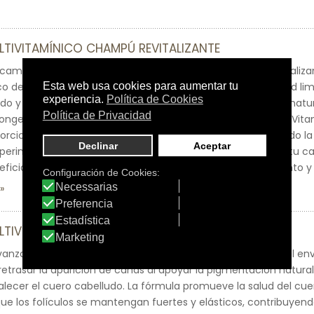
LTIVITAMÍNICO CHAMPÚ REVITALIZANTE
camino hacia un cabello juvenil con nuestro Champú Revitaliza
co de Salvia+. Este primer paso en nuestro sistema Anti-Edad l
do y cabello, eliminando impurezas sin eliminar los aceites natu
ongevidad del cabello. Enriquecido con extracto de salvia y Vitam
ciona protección antioxidante e hidratación, estableciendo la
xperimenta una limpieza suave pero efectiva que revitaliza tu ca
neficiarte completamente de los pasos de acondicionamiento y
LTIVITAMÍNICO SÉRUM PARA CUERO CABELLUDO
anzado para el cuero cabelludo aborda múltiples signos del env
retrasar la aparición de canas al apoyar la pigmentación natura
rtalecer el cuero cabelludo. La fórmula promueve la salud del cue
e los folículos se mantengan fuertes y elásticos, contribuyen