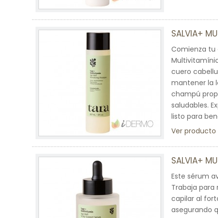
SALVIA+ MU
Comienza tu 
Multivitamíni
cuero cabellu
mantener la l
champú propor
saludables. E
listo para be
Ver producto
SALVIA+ MU
Este sérum av
Trabaja para 
capilar al fo
asegurando qu