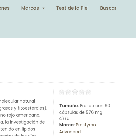
ones
Marcas
Test de la Piel
Buscar
olecular natural
Tamaño:
Frasco con 60
grasos y fitoesteroles),
cápsulas de 576 mg
dano rojo americano,
c\/u.
ta, la investigación de
Marca:
Prostyron
tenido en lípidos
Advanced