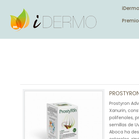
iDerm
Premio
PROSTYRO
Prostyron Adv
Xanurin, const
polifenoles, 
semillas de Uv
Aboca ha desa