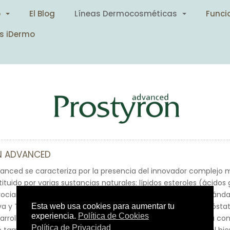
o
El Blog
Líneas Dermocosméticas
Funci
s iDermo
N ADVANCED
anced se caracteriza por la presencia del innovador complejo m
ituido por varias sustancias naturales: lípidos esteroles (ácidos 
procianidinas y flavonoides, obtenidos a partir de Serenoa, Arán
a y Té verde. Para la Serenoa, útil para el bienestar de la prósta
rrollado un extracto exclusivo caracterizado no solo por su con