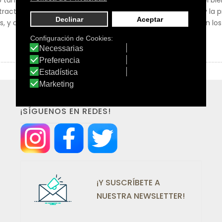
o también en polifenoles. El Té verde ejerce una acción en el bie
xtracto de semillas de Uva es útil para el bienestar vascular y la 
res, y de Arándano rojo americano. Completan su formulación lo
¡SÍGUENOS EN REDES!
¡Y SUSCRÍBETE A
NUESTRA NEWSLETTER!