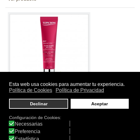
Tamaño:
40 ml.
Marca:
Topicrem
Línea:
AH3
AH3 FLUIDO GLOBAL ANTI-EDAD