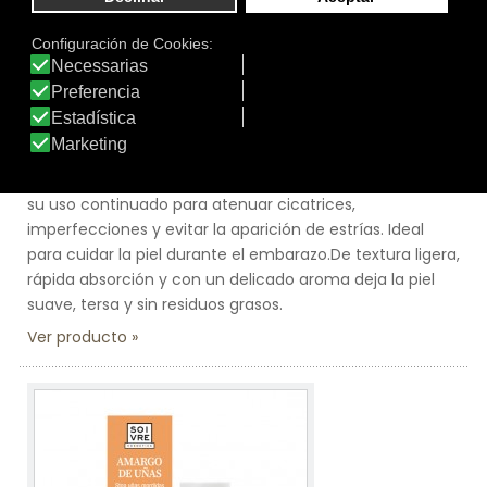
Tamaño:
200 ml
Marca:
Soivre Cosmetics
Línea:
Rosa Mosqueta BIO
ACEITE SECO ROSA MOSQUETA
Indicado para hidratar y embellecer la piel.Aporta
elasticidad y evita la sequedad de la piel. Se recomienda
su uso continuado para atenuar cicatrices,
imperfecciones y evitar la aparición de estrías. Ideal
para cuidar la piel durante el embarazo.De textura ligera,
rápida absorción y con un delicado aroma deja la piel
suave, tersa y sin residuos grasos.
Ver producto