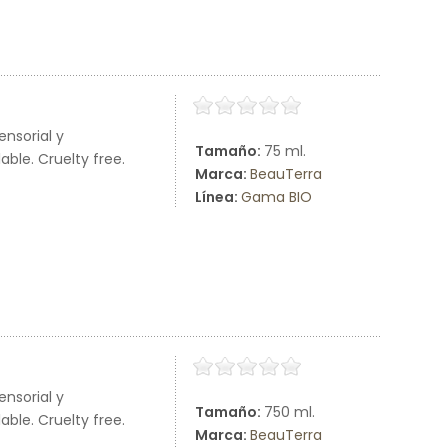
nsorial y
Tamaño:
75 ml.
ble. Cruelty free.
Marca:
BeauTerra
Línea:
Gama BIO
nsorial y
Tamaño:
750 ml.
ble. Cruelty free.
Marca:
BeauTerra