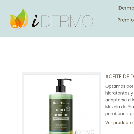
iDerm
Premio
ACEITE DE
Optamos por 
hidratantes y 
adaptarse a l
Mezcla de Ylan
parabenos, p
Ver producto