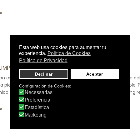
LIMPIADORA SIN PERFUME
on extracto de Aloe Vera para un cuidado suave y sostenible del
 piel y el cabello desde el nacimiento y calma la piel sensible.
ico. Certificado por Cosmecert y Cosmos Organic.Packaging rec