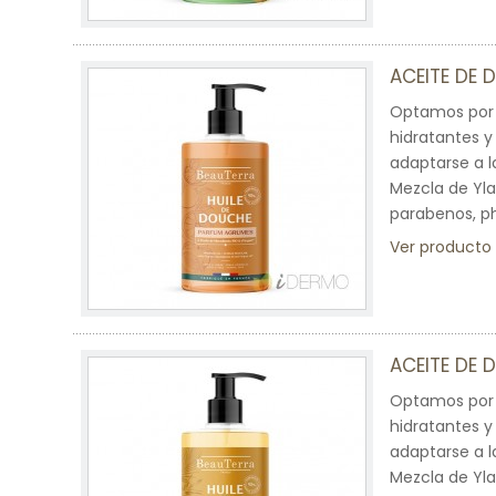
ACEITE DE 
Optamos por 
hidratantes y 
adaptarse a l
Mezcla de Ylan
parabenos, p
Ver producto
ACEITE DE 
Optamos por 
hidratantes y 
adaptarse a l
Mezcla de Ylan