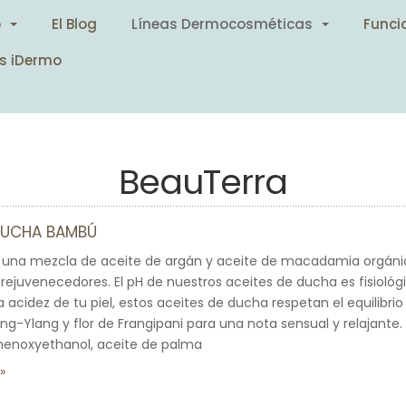
o
El Blog
Líneas Dermocosméticas
Funci
s iDermo
BeauTerra
 DUCHA BAMBÚ
una mezcla de aceite de argán y aceite de macadamia orgáni
rejuvenecedores. El pH de nuestros aceites de ducha es fisiológic
a acidez de tu piel, estos aceites de ducha respetan el equilibri
g-Ylang y flor de Frangipani para una nota sensual y relajante. S
henoxyethanol, aceite de palma