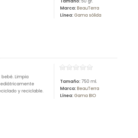
Tamaño:
50 gr.
Marca:
BeauTerra
Línea:
Gama sólida
 bebé. Limpia
Tamaño:
750 ml.
 Pediátricamente
Marca:
BeauTerra
iclado y reciclable.
Línea:
Gama BIO