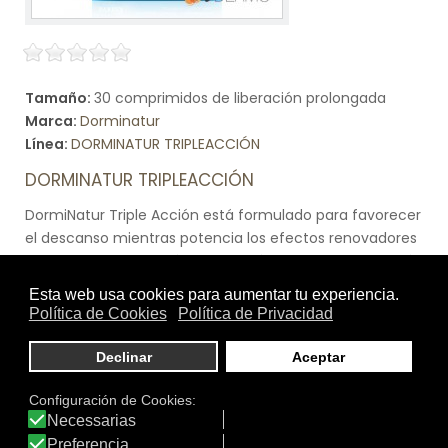
Tamaño:
30 comprimidos de liberación prolongada
Marca:
Dorminatur
Línea:
DORMINATUR TRIPLEACCIÓN
DORMINATUR TRIPLEACCIÓN
DormiNatur Triple Acción está formulado para favorecer
el descanso mientras potencia los efectos renovadores
del sueño. Triple acción: -Inducción al sueño Renovación
física y favorece la función cognitiva: se libera ginkgo
biloba, vitaminas B6 y B5 que favorecen la función
cognitiva, y después con una segunda liberación
retardada de Melatonina
Ver producto