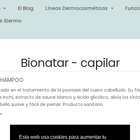
o
El Blog
Líneas Dermocosméticas
Funci
s iDermo
Bionatar - capilar
 SHAMPOO
do en el tratamiento de la psoriasis del cuero cabelludo. Su fór
 inchi, extracto de sauce blanco y ácido glicólico, alivia los sínt
ello suave y fácil de peinar. Producto sanitario.