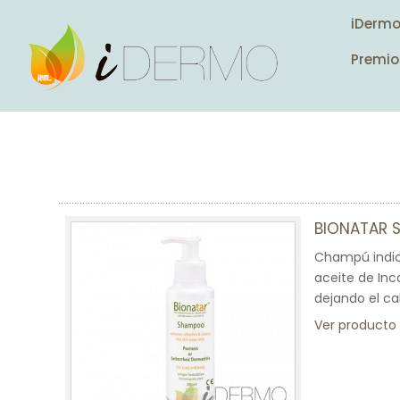
iDerm
Premio
BIONATAR
Champú indica
aceite de Inca
dejando el cab
Ver producto