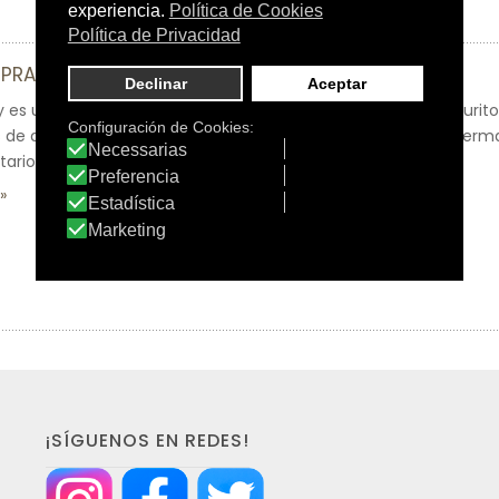
SPRAY
y es un producto indicado para el tratamiento del picor o prurit
de descamación (especialmente indicado en psoriasis y dermat
tario.
¡SÍGUENOS EN REDES!