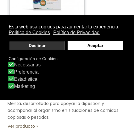
Tamaño:
40X38X21
Marca:
AlchemLife
Línea:
Phytocid
PHYTOCID DIGEST
Phytocid® DIGEST es un complemento alimenticio
formulado con fitoextractos de Cúrcuma, Jengibre y
Menta, desarrollado para apoyar la digestión y
acompañar al organismo en situaciones de comidas
copiosas o pesadas.
Ver producto