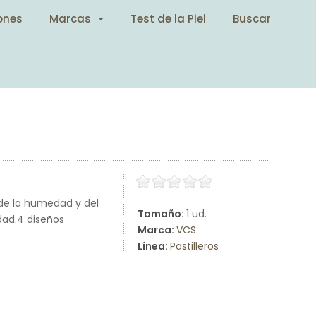
ones
Marcas
Test de la Piel
Buscar
 de la humedad y del
Tamaño:
1 ud.
dad.4 diseños
Marca:
VCS
Línea:
Pastilleros