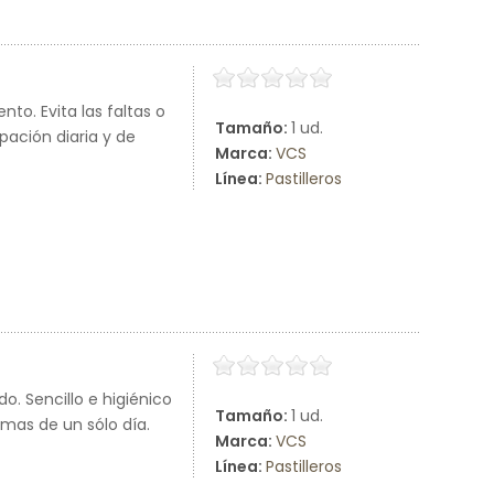
to. Evita las faltas o
Tamaño:
1 ud.
upación diaria y de
Marca:
VCS
Línea:
Pastilleros
do. Sencillo e higiénico
Tamaño:
1 ud.
omas de un sólo día.
Marca:
VCS
Línea:
Pastilleros