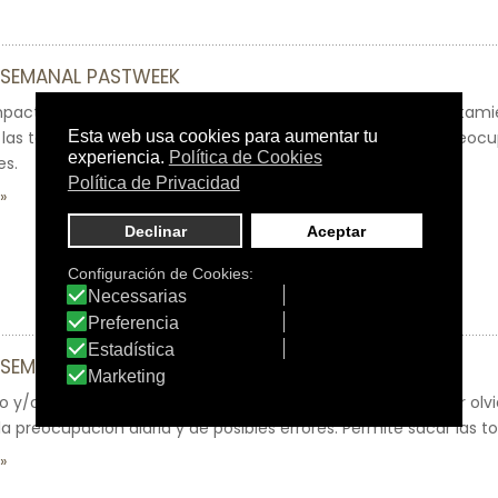
 SEMANAL PASTWEEK
mpacto semanal. Ayuda a seguir fácil y puntualmente el tratamien
las tomas por olvido. Sencillo e higiénico le liberará de la preoc
es.
 SEMANAL PASTWEEK DAYS
rio y/o semanal. Evita las faltas o duplicidad de las tomas por olvi
 la preocupación diaria y de posibles errores. Permite sacar las t