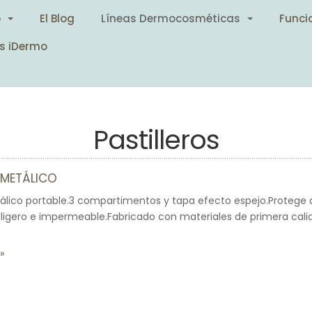
o
El Blog
Líneas Dermocosméticas
Funci
s iDermo
Pastilleros
 METÁLICO
tálico portable.3 compartimentos y tapa efecto espejo.Protege
l, ligero e impermeable.Fabricado con materiales de primera cali