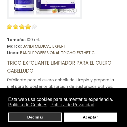
Tamaño:
100 ml.
Marca:
BANDI MEDICAL EXPERT
Línea:
BANDI PROFESSIONAL TRICHO ESTHETIC
TRICO EXFOLIANTE LIMPIADOR PARA EL CUERO
CABELLUDO
Exfoliante para el cuero cabelludo. Limpia y prepara la
piel para la posterior absorción de sustancias activas.
Gracias a la urea y al ácido láctico, el exfoliante elimina
eficazmente el exceso de epidermis queratinizada y las
impurezas externas que forman una capa en la
superficie de la piel.Limpia el cuero cabelludo.Elimina
preventivamente la epidermis queratinizada y las
impurezas.prepara la piel para la aplicación de