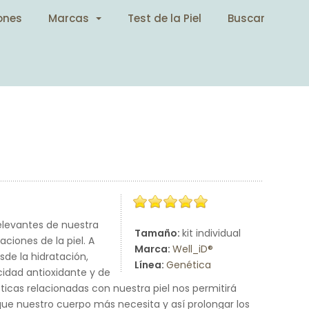
ones
Marcas
Test de la Piel
Buscar
elevantes de nuestra
Tamaño:
kit individual
ciones de la piel. A
Marca:
Well_iD®
de la hidratación,
Línea:
Genética
cidad antioxidante y de
ticas relacionadas con nuestra piel nos permitirá
que nuestro cuerpo más necesita y así prolongar los