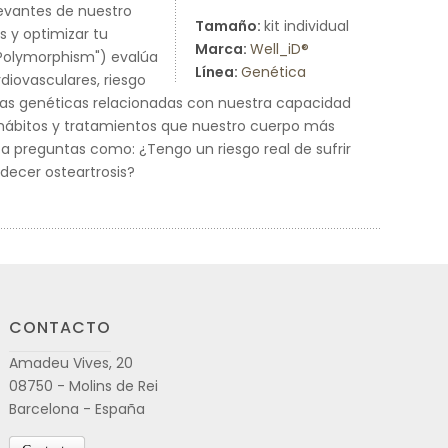
levantes de nuestro
Tamaño:
kit individual
s y optimizar tu
Marca:
Well_iD®
 Polymorphism") evalúa
Línea:
Genética
rdiovasculares, riesgo
icas genéticas relacionadas con nuestra capacidad
, hábitos y tratamientos que nuestro cuerpo más
a a preguntas como: ¿Tengo un riesgo real de sufrir
decer osteartrosis?
CONTACTO
Amadeu Vives, 20
08750 - Molins de Rei
Barcelona - España