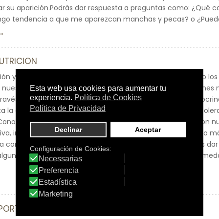
tar su aparición.Podrás dar respuesta a preguntas como: ¿Qué c
ngo tendencia a que me aparezcan manchas y pecas? o ¿Puede m
UTRICION
ción y salud digestiva analiza a través de un estudio genético l
 nuestro cuerpo para detectar la predisposición a alteraciones n
 través de más de 800.000 genes evalúa desde la salud endocrin
ta la absorción de vitaminas y minerales, nutrigenética o intoler
Conocer nuestras características genéticas relacionadas con nu
va, incorporando las rutinas y alimentos que nuestro cuerpo más 
ra conseguir una mejora en nuestra salud y bienestar.Podrás d
 alguna intolerancia?; ¿tengo riesgo de desarrollar una enfermed
SPORT