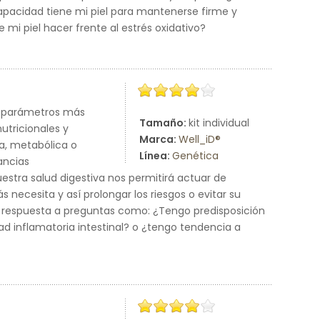
apacidad tiene mi piel para mantenerse firme y
i piel hacer frente al estrés oxidativo?
os parámetros más
Tamaño:
kit individual
utricionales y
Marca:
Well_iD®
a, metabólica o
Línea:
Genética
ancias
estra salud digestiva nos permitirá actuar de
necesita y así prolongar los riesgos o evitar su
ar respuesta a preguntas como: ¿Tengo predisposición
ad inflamatoria intestinal? o ¿tengo tendencia a