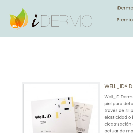
iDerm
Premio
WELL_ID® 
Well_iD Derma
piel para det
través de 41 
elasticidad o
cicatrización
actuar de man