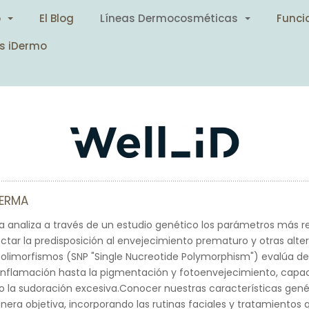
o
El Blog
Líneas Dermocosméticas
Funci
s iDermo
DERMA
 analiza a través de un estudio genético los parámetros más r
ectar la predisposición al envejecimiento prematuro y otras altera
polimorfismos (SNP "Single Nucreotide Polymorphism") evalúa des
 inflamación hasta la pigmentación y fotoenvejecimiento, capa
 o la sudoración excesiva.Conocer nuestras características gené
era objetiva, incorporando las rutinas faciales y tratamientos 