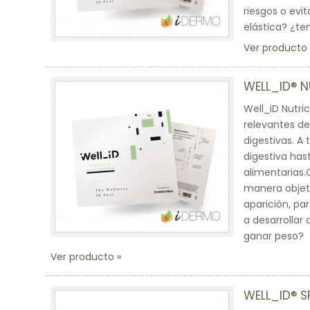
riesgos o evi
elástica? ¿te
Ver producto
WELL_ID® N
Well_iD Nutri
relevantes de
digestivas. A
digestiva has
alimentarias.
manera objeti
aparición, pa
a desarrollar
ganar peso?
Ver producto
WELL_ID® 