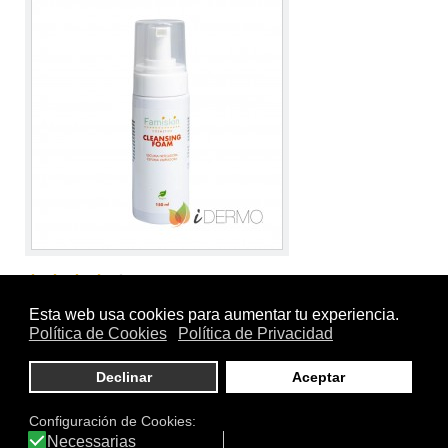
Tamaño:
150 ml
Marca:
Famiskin Cosmetics
Línea:
Famiskin Facial
CLEANSING FOAM (ESPUMA LIMPIADORA)
Espuma limpiadora, con extracto de bardana y betaína.