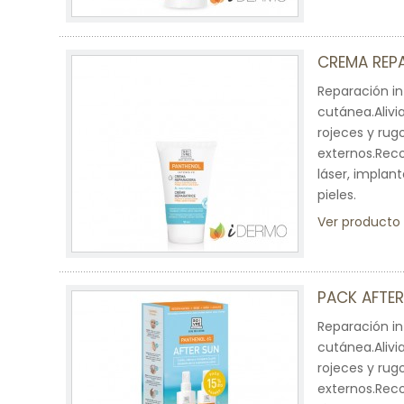
CREMA REP
Reparación in
cutánea.Alivi
rojeces y rug
externos.Reco
láser, implan
pieles.
Ver producto
PACK AFTE
Reparación in
cutánea.Alivi
rojeces y rug
externos.Reco