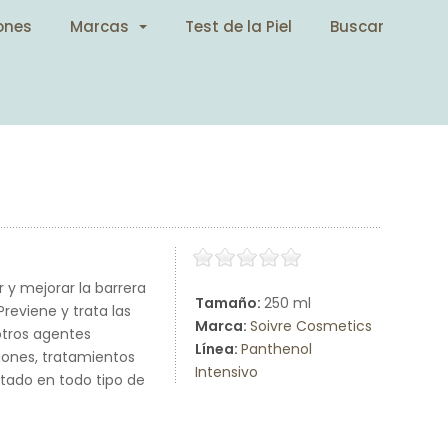
ones
Marcas
Test de la Piel
Buscar
r y mejorar la barrera
Tamaño:
250 ml
reviene y trata las
Marca:
Soivre Cosmetics
otros agentes
Línea:
Panthenol
iones, tratamientos
Intensivo
stado en todo tipo de