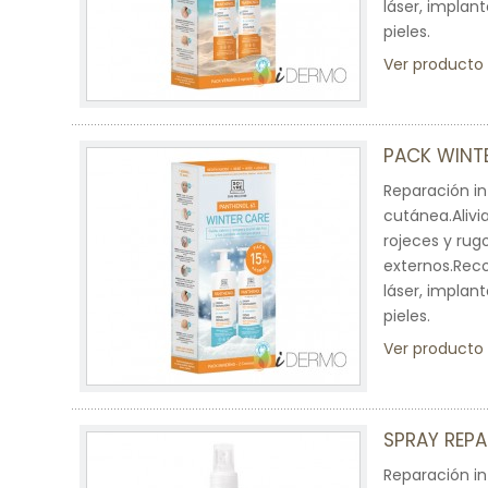
láser, implan
pieles.
Ver producto
PACK WINT
Reparación in
cutánea.Alivi
rojeces y rug
externos.Reco
láser, implan
pieles.
Ver producto
SPRAY REP
Reparación in