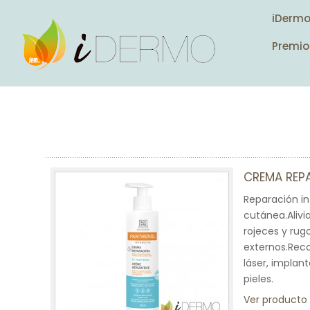
iDerm
Premio
CREMA REP
Reparación in
cutánea.Alivi
rojeces y rug
externos.Reco
láser, implan
pieles.
Ver producto