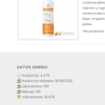
cutánea.Alivi
rojeces y rug
externos.Reco
láser, implan
pieles.
Ver producto
DATOS IDERMO
Productos: 4.475
Productos visitados: 55.903.203
Laboratorios: 109
Marcas: 413
Valoraciones: 16.978