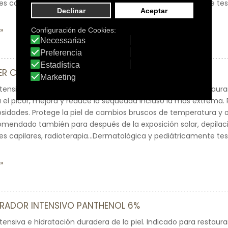
tes capilares, radioterapia…Dermatológica y pediátricamente te
ER CARE PANTHENOL 6%
tensiva e hidratación duradera de la piel. Indicada para restaura
a el picor, mejora y reduce la sequedad incluso la más extrema. P
osidades. Protege la piel de cambios bruscos de temperatura y 
mendado también para después de la exposición solar, depilac
tes capilares, radioterapia…Dermatológica y pediátricamente te
ARADOR INTENSIVO PANTHENOL 6%
tensiva e hidratación duradera de la piel. Indicado para restaura