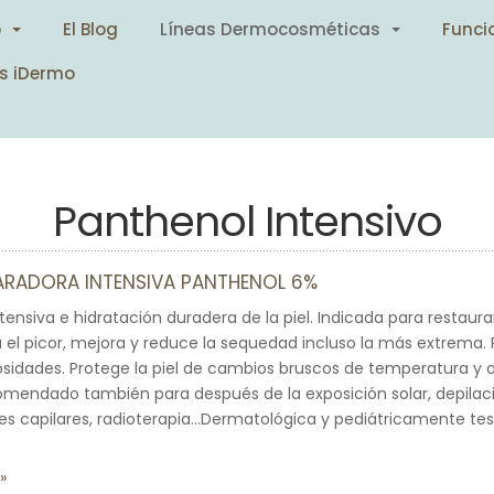
o
El Blog
Líneas Dermocosméticas
Funci
s iDermo
Panthenol Intensivo
ARADORA INTENSIVA PANTHENOL 6%
tensiva e hidratación duradera de la piel. Indicada para restaura
a el picor, mejora y reduce la sequedad incluso la más extrema. P
osidades. Protege la piel de cambios bruscos de temperatura y 
mendado también para después de la exposición solar, depilac
tes capilares, radioterapia…Dermatológica y pediátricamente te