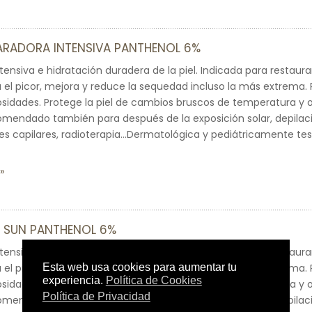
ARADORA INTENSIVA PANTHENOL 6%
tensiva e hidratación duradera de la piel. Indicada para restaura
a el picor, mejora y reduce la sequedad incluso la más extrema. P
osidades. Protege la piel de cambios bruscos de temperatura y 
mendado también para después de la exposición solar, depilac
tes capilares, radioterapia…Dermatológica y pediátricamente te
R SUN PANTHENOL 6%
tensiva e hidratación duradera de la piel. Indicado para restaura
a el picor, mejora y reduce la sequedad incluso la más extrema. P
osidades. Protege la piel de cambios bruscos de temperatura y 
mendado también para después de la exposición solar, depilac