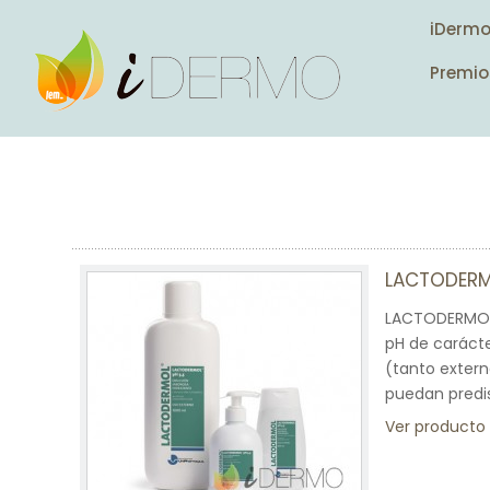
iDerm
Premio
LACTODERM
LACTODERMOL 
pH de carácte
(tanto exter
puedan predis
Ver producto