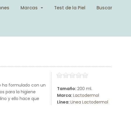
ones
Marcas
Test de la Piel
Buscar
e ha formulado con un
Tamaño:
200 ml.
os para la higiene
Marca:
Lactodermol
no y ello hace que
Línea:
Linea Lactodermol