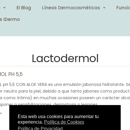
o
El Blog
Líneas Dermocosméticas
Funci
s iDermo
Lactodermol
OL PH 5,5
pH 5,5 CON ALOE VERA es una emulsión jabonosa hidratante. S
r neutro para la piel, debido a que tanto jabones como product
na como íntima) en muchas ocasiones poseen un carácter alcali
poner a sensibilizaciones, dermatosis o lesiones.