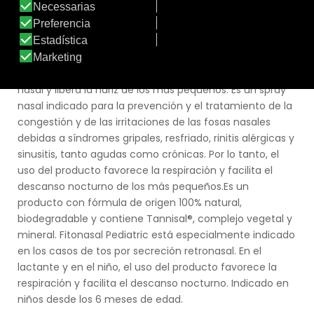
Marca:
Fitonasal
Línea:
Línea Fitonasal
FITONASAL PEDIATRIC
Fitonasal Pediatric descongestiona, protege la mucosa
nasal y libera la nariz de los más pequeños. Es un spray
nasal indicado para la prevención y el tratamiento de la
congestión y de las irritaciones de las fosas nasales
debidas a síndromes gripales, resfriado, rinitis alérgicas y
sinusitis, tanto agudas como crónicas. Por lo tanto, el
uso del producto favorece la respiración y facilita el
descanso nocturno de los más pequeños.Es un
producto con fórmula de origen 100% natural,
biodegradable y contiene Tannisal®, complejo vegetal y
mineral. Fitonasal Pediatric está especialmente indicado
en los casos de tos por secreción retronasal. En el
lactante y en el niño, el uso del producto favorece la
respiración y facilita el descanso nocturno. Indicado en
niños desde los 6 meses de edad.