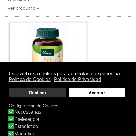
Ver producto
Tamaño:
60 gummies
Marca:
Kneipp®
Línea:
Kneipp® Gummies