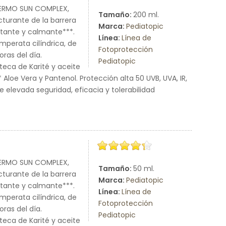
 DERMO SUN COMPLEX,
Tamaño:
200 ml.
turante de la barrera
Marca:
Pediatopic
atante y calmante***.
Línea:
Línea de
Imperata cilíndrica, de
Fotoprotección
ras del día.
Pediatopic
ca de Karité y aceite
 Aloe Vera y Pantenol. Protección alta 50 UVB, UVA, IR,
de elevada seguridad, eficacia y tolerabilidad
 DERMO SUN COMPLEX,
Tamaño:
50 ml.
turante de la barrera
Marca:
Pediatopic
atante y calmante***.
Línea:
Línea de
Imperata cilíndrica, de
Fotoprotección
ras del día.
Pediatopic
ca de Karité y aceite