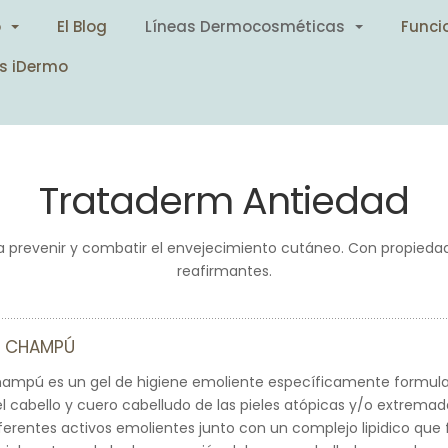
o
El Blog
Líneas Dermocosméticas
Funci
s iDermo
Trataderm Antiedad
a prevenir y combatir el envejecimiento cutáneo. Con propiedad
reafirmantes.
C CHAMPÚ
hampú es un gel de higiene emoliente específicamente formula
l cabello y cuero cabelludo de las pieles atópicas y/o extrem
erentes activos emolientes junto con un complejo lipidico que 