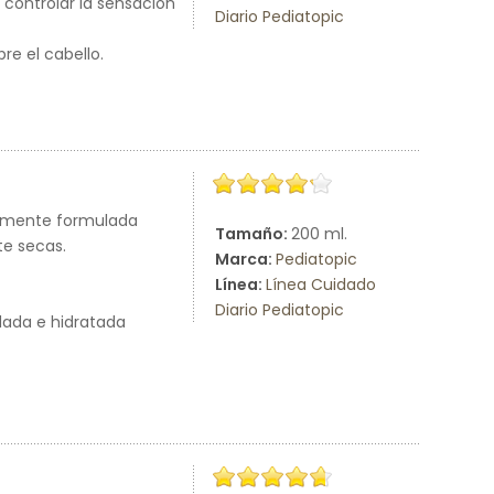
 controlar la sensación
Diario Pediatopic
re el cabello.
camente formulada
Tamaño:
200 ml.
te secas.
Marca:
Pediatopic
Línea:
Línea Cuidado
Diario Pediatopic
idada e hidratada