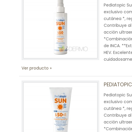
Pediatopic S
exclusivo co
cutánea *, re
Contribuye al 
acción ultrae
*Combinación
de INCA. **Ext
HEV. Excelente
cuidadosament
Ver producto
PEDIATOPIC
Pediatopic S
exclusivo co
cutánea *, re
Contribuye al 
acción ultrae
*Combinación