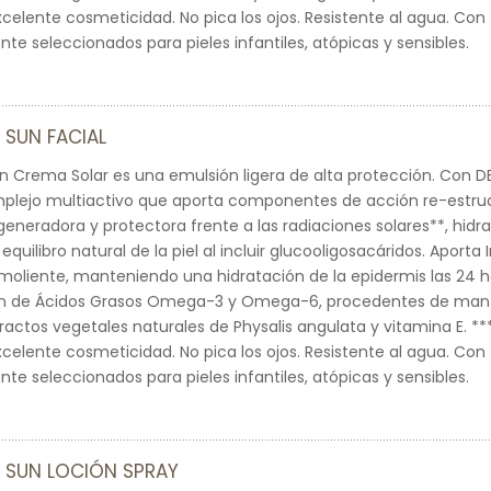
Excelente cosmeticidad. No pica los ojos. Resistente al agua. Con 
e seleccionados para pieles infantiles, atópicas y sensibles.
 SUN FACIAL
un Crema Solar es una emulsión ligera de alta protección. Con
mplejo multiactivo que aporta componentes de acción re-estruc
generadora y protectora frente a las radiaciones solares**, hidr
equilibro natural de la piel al incluir glucooligosacáridos. Aporta 
moliente, manteniendo una hidratación de la epidermis las 24 ho
 de Ácidos Grasos Omega-3 y Omega-6, procedentes de mante
tractos vegetales naturales de Physalis angulata y vitamina E. *
Excelente cosmeticidad. No pica los ojos. Resistente al agua. Con 
e seleccionados para pieles infantiles, atópicas y sensibles.
 SUN LOCIÓN SPRAY