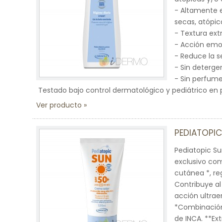
- Altamente e
secas, atópica
- Textura ext
- Acción emol
- Reduce la s
- Sin deterge
- Sin perfum
Testado bajo control dermatológico y pediátrico en p
Ver producto
PEDIATOPI
Pediatopic S
exclusivo co
cutánea *, re
Contribuye al 
acción ultrae
*Combinación
de INCA. **Ex