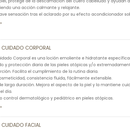
 piel, protege de la descamación del cuero cabelludo y ayudan a
ciendo una acción calmante y relajante.
ave sensación tras el aclarado por su efecto acondicionador sob
C CUIDADO CORPORAL
uidado Corporal es una loción emoliente e hidratante específi
do y protección diaria de las pieles atópicas y/o extremadamen
ción. Facilita el cumplimiento de la rutina diaria.
osmeticidad, consistencia fluida, fácilmente extensible.
de larga duración. Mejora el aspecto de la piel y la mantiene cu
el día.
o control dermatológico y pediátrico en pieles atópicas.
 CUIDADO FACIAL