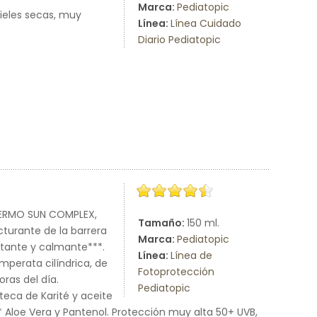
Marca:
Pediatopic
pieles secas, muy
Línea:
Línea Cuidado
Diario Pediatopic
 DERMO SUN COMPLEX,
Tamaño:
150 ml.
turante de la barrera
Marca:
Pediatopic
atante y calmante***.
Línea:
Línea de
Imperata cilíndrica, de
Fotoprotección
ras del día.
Pediatopic
ca de Karité y aceite
** Aloe Vera y Pantenol. Protección muy alta 50+ UVB,