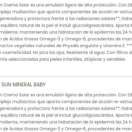
un Crema Solar es una emulsión ligera de alta protección. Con
mplejo multiactivo que aporta componentes de acción re-estruc
generadora y protectora frente a las radiaciones solares**, hidr
equilibro natural de la piel al incluir glucooligosacáridos. Aporta 
moliente, manteniendo una hidratación de la epidermis las 24 ho
 de Ácidos Grasos Omega-3 y Omega-6, procedentes de mante
ractos vegetales naturales de Physalis angulata y vitamina E. ***
 cosmeticidad. No pica los ojos. Resistente al agua. Con filtros 
e seleccionados para pieles infantiles, atópicas y sensibles.
 SUN MINERAL BABY
un Crema Solar es una emulsión ligera de alta protección. Con
mplejo multiactivo que aporta componentes de acción re-estruc
generadora y protectora frente a las radiaciones solares**, hidr
equilibro natural de la piel al incluir glucooligosacáridos. Aporta 
moliente, manteniendo una hidratación de la epidermis las 24 ho
 de Ácidos Grasos Omega-3 y Omega-6, procedentes de mante