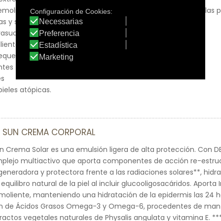
moliente especialmente indicado para la higiene diaria de las 
s y sensibles.
rasuave. Deja una sensación agradable en la piel.
iente, calmante y protectora de la piel.
equedad cutánea, controla el picor y el rascado.
ntes (SIN Laureth Sulfate Sodium)
es
ieles atópicas.
C SUN CREMA CORPORAL
un Crema Solar es una emulsión ligera de alta protección. Con
mplejo multiactivo que aporta componentes de acción re-estruc
generadora y protectora frente a las radiaciones solares**, hidr
equilibro natural de la piel al incluir glucooligosacáridos. Aporta 
moliente, manteniendo una hidratación de la epidermis las 24 ho
 de Ácidos Grasos Omega-3 y Omega-6, procedentes de mante
tractos vegetales naturales de Physalis angulata y vitamina E. *