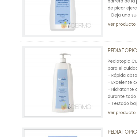
barrera de la
de picor ejer
- Deja una su
Ver producto
PEDIATOPI
Pediatopic C
para el cuida
- Rápida absor
- Excelente c
- Hidratante 
durante todo 
- Testado baj
Ver producto
PEDIATOPIC