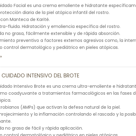
uidado Facial es una crema emoliente e hidratante específica
rotección diaria de la piel atópica infantil del rostro.
 con Manteca de Karité.
ra-fluida. Hidratación y emoliencia específica del rostro.
ida no grasa, fácilmente extensible y de rápida absorción.
iento preventivo a factores externos agresivos como, la intempe
o control dermatológico y pediátrico en pieles atópicas.
 CUIDADO INTENSIVO DEL BROTE
uidado Intensivo Brote es una crema ultra-emoliente e hidrata
mo coadyuvante a tratamientos farmacológicos en las fases de
ópica.
robianos (AMPs) que activan la defesa natural de la piel.
nrojecimiento y la inflamación controlando el rascado y la posib
mante.
da no grasa de fácil y rápida aplicación.
o control dermatológico y pediátrico en pieles atópicas.