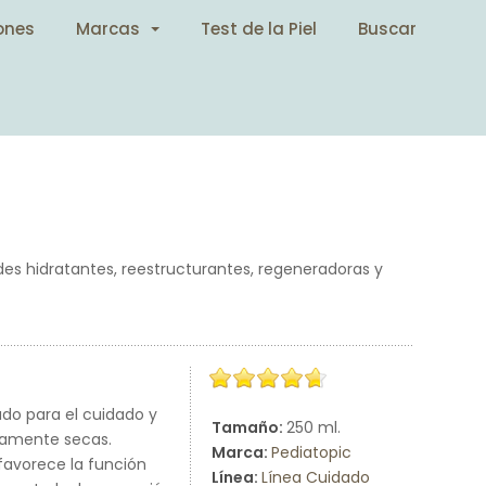
ones
Marcas
Test de la Piel
Buscar
es hidratantes, reestructurantes, regeneradoras y
do para el cuidado y
Tamaño:
250 ml.
adamente secas.
Marca:
Pediatopic
favorece la función
Línea:
Línea Cuidado