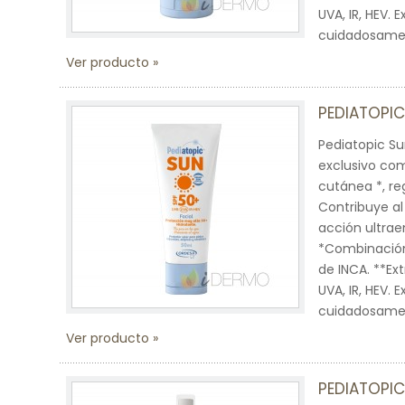
UVA, IR, HEV. 
cuidadosament
Ver producto
PEDIATOPIC
Pediatopic S
exclusivo co
cutánea *, re
Contribuye al 
acción ultrae
*Combinación
de INCA. **Ex
UVA, IR, HEV. 
cuidadosament
Ver producto
PEDIATOPIC