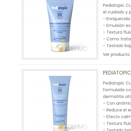
Pediatopic C
el cuidado y p
- Enriquecida
- Emulsión ext
- Textura flu
- Como tratam
- Testado baj
Ver producto
PEDIATOPIC
Pediatopic C
formulada co
dermatitis at
- Con antimic
- Reduce el e
- Efecto cal
- Textura flui
- Testado baj