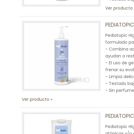
Ver producto
PEDIATOPIC
Pediatopic H
formulado pa
- Combina ace
ayudan a rest
- El uso de ge
frenar su evo
- Limpia deli
- Testado baj
- Sin perfume
Ver producto
PEDIATOPIC
Pediatopic Hig
atópicas y/o