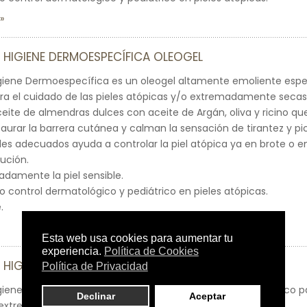
 HIGIENE DERMOESPECÍFICA OLEOGEL
igiene Dermoespecífica es un oleogel altamente emoliente esp
ra el cuidado de las pieles atópicas y/o extremadamente secas
ite de almendras dulces con aceite de Argán, oliva y ricino que 
aurar la barrera cutánea y calman la sensación de tirantez y pic
les adecuados ayuda a controlar la piel atópica ya en brote o en 
lución.
cadamente la piel sensible.
o control dermatológico y pediátrico en pieles atópicas.
.
 HIGIENE DIARIA SYNDET
iene Diaria es un gel de baño SYNDET de uso diario específico par
 extremadamente secas.