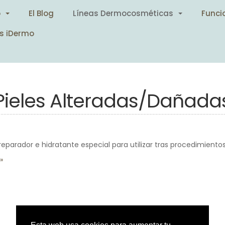
o
El Blog
Líneas Dermocosméticas
Funci
s iDermo
Pieles Alteradas/Dañada
eparador e hidratante especial para utilizar tras procedimientos