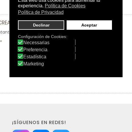
 CREAM
tante y reparador para combatir agresiones diarias.
¡SÍGUENOS EN REDES!