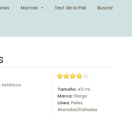
ones
Marcas
Test de la Piel
Buscar
s
 estéticos.
Tamaño:
40 ml.
Marca:
Filorga
Línea:
Pieles
Alteradas/Dañadas